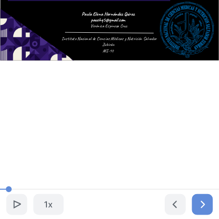
Paula Elena Hernández Quiroz
pauehq5@gmail.com
Verónica Espinoza Cruz
Instituto Nacional de Ciencias Médicas y Nutrición Salvador
Zubirán
MI-10