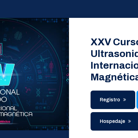
XXV Curso
Ultrasonid
Internaci
Magnétic
Registro
Hospedaje