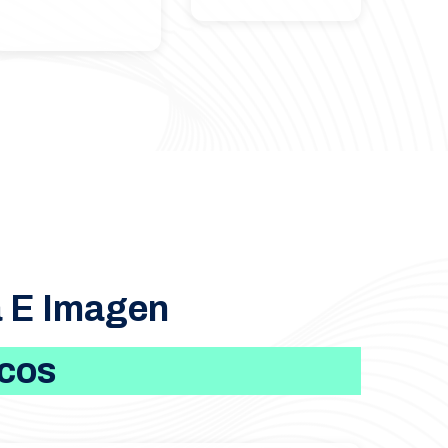
a E Imagen
icos