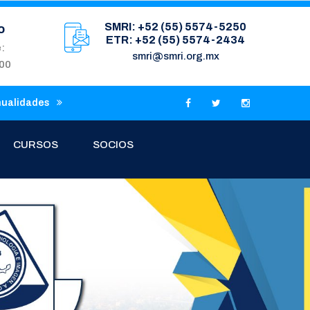
SMRI: +52 (55) 5574-5250
o
ETR: +52 (55) 5574-2434
e:
smri@smri.org.mx
:00
nualidades
CURSOS
SOCIOS