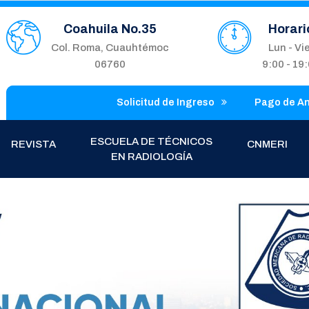
Coahuila No.35
Horari
Col. Roma, Cuauhtémoc
Lun - Vi
06760
9:00 - 19
Solicitud de Ingreso
Pago de A
ESCUELA DE TÉCNICOS
REVISTA
CNMERI
EN RADIOLOGÍA