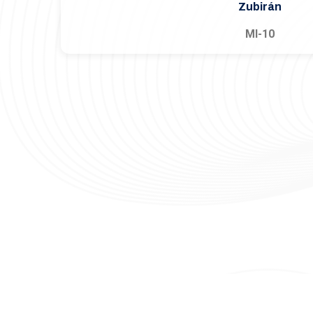
Zubirán
MI-10