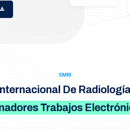
SMRI
Internacional De Radiologí
adores Trabajos Electrón