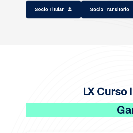
Socio Titular
Socio Transitorio
LX Curso 
Gan