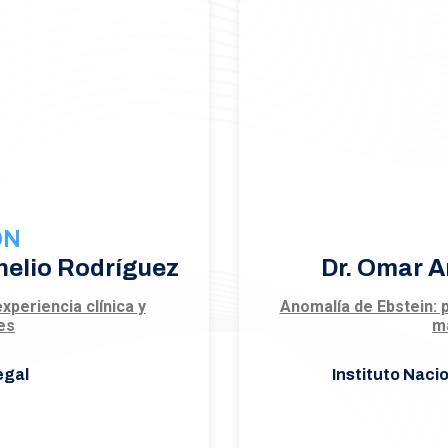
ÓN
nelio Rodríguez
Dr. Omar 
xperiencia clínica y
Anomalía de Ebstein: 
es
m
egal
Instituto Naci